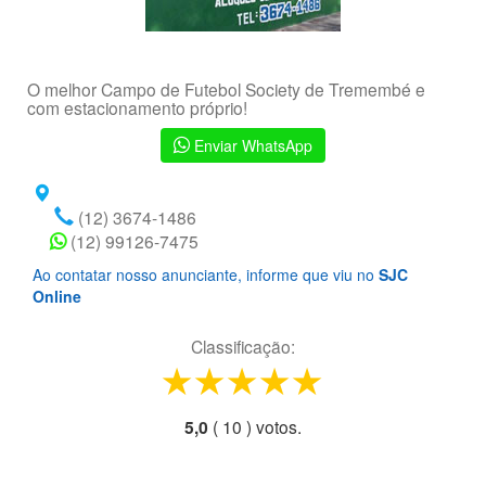
O melhor Campo de Futebol Society de Tremembé e
com estacionamento próprio!
Enviar WhatsApp
(12) 3674-1486
(12) 99126-7475
Ao contatar nosso anunciante, informe que viu no
SJC
Online
Classificação:
1 star
2 stars
3 stars
4 stars
5 stars
5,0
(
10
) voto
s.