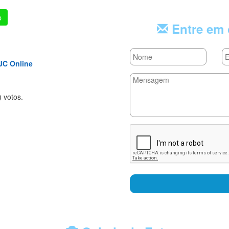
p
Entre em 
JC Online
rs
tars
 stars
) voto
s.