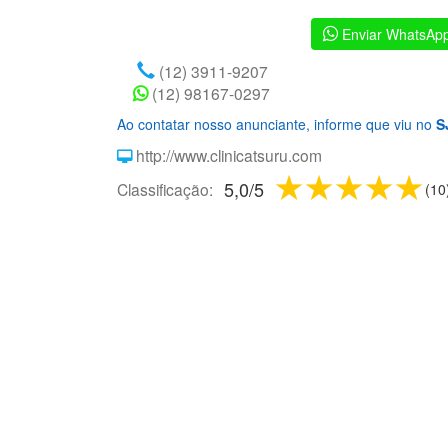
Enviar WhatsAp
(12) 3911-9207
(12) 98167-0297
Ao contatar nosso anunciante, informe que viu no
S
http://www.clinicatsuru.com
1 star
2 stars
3 sta
4 s
5
5,0
/
5
Classificação:
(
10