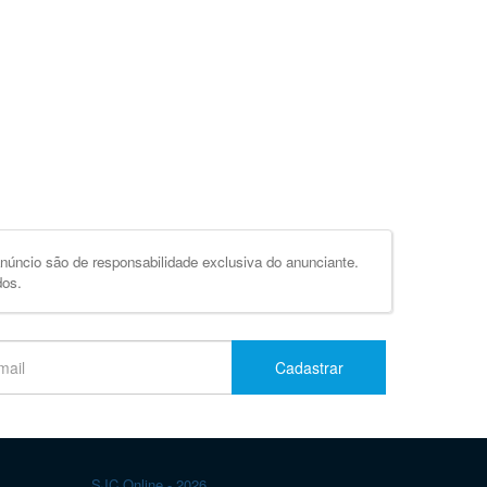
úncio são de responsabilidade exclusiva do anunciante.
dos.
Cadastrar
SJC Online - 2026