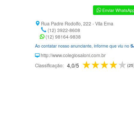
Enviar WhatsAp
Rua Padre Rodolfo, 222 - Vila Ema
(12) 3922-8608
(12) 98164-9838
Ao contatar nosso anunciante, informe que viu no
S
http://www.colegiosaloni.com.br
1 star
2 stars
3 sta
4 s
5
4,0
/
5
Classificação:
(
25