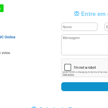
p
Entre em 
JC Online
rs
tars
 stars
) voto
s.