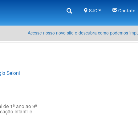
SJC
Contato
Acesse nosso novo site e descubra como podemos impul
io Saloni
 de 1º ano ao 9º
ação Infantil e