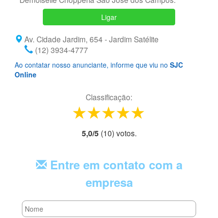
Ligar
Av. Cidade Jardim, 654 - Jardim Satélite
(12) 3934-4777
Ao contatar nosso anunciante, informe que viu no
SJC
Online
Classificação:
1 star
2 stars
3 stars
4 stars
5 stars
5,0
/
5
(
10
) voto
s.
Entre em contato com a
empresa