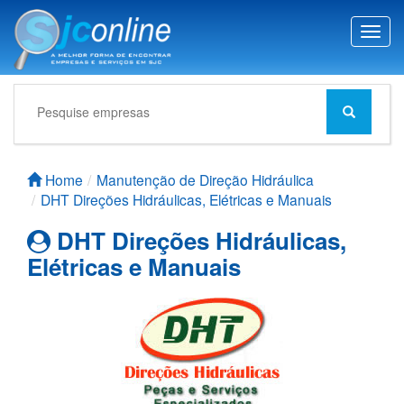
T
o
g
g
l
e
n
a
Home
Manutenção de Direção Hidráulica
v
DHT Direções Hidráulicas, Elétricas e Manuais
i
g
DHT Direções Hidráulicas,
a
Elétricas e Manuais
t
i
o
n