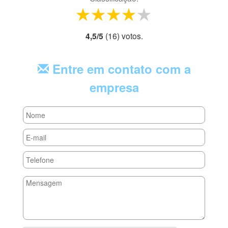
1 star
2 stars
3 stars
4 stars
5 stars
4,5
/
5
(
16
) voto
s.
Entre em contato com a
empresa