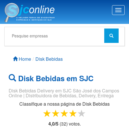
T
o
g
g
l
e
n
a
Home
Disk Bebidas
v
i
g
Disk Bebidas em SJC
a
t
i
Disk Bebidas Delivery em SJC São José dos Campos
Online | Distribuidora de Bebidas, Delivery, Entrega
o
n
Classifique a nossa página de
Disk Bebidas
1 star
2 stars
3 stars
4 stars
5 stars
4,0
/
5
(
32
) voto
s.