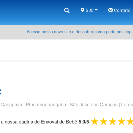
SJC
Contato
Acesse nosso novo site e descubra como podemos impul
C
 Caçapava | Pindamonhangaba | São José dos Campos | Lorena |
1 star
2 sta
3 s
4
e a nossa página de
Enxoval de Bebê
5,0
/
5