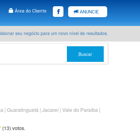
Área do Cliente
ANUNCIE
sionar seu negócio para um novo nível de resultados.
Buscar
 Guaratinguetá | Jacareí | Vale do Paraíba |
rs
tars
 stars
5 stars
(
13
) voto
s.