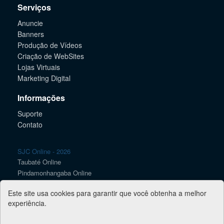
Serviços
Anuncie
Banners
Produção de Vídeos
Criação de WebSites
Lojas Virtuais
Marketing Digital
Informações
Suporte
Contato
SJC Online - 2026
Taubaté Online
Pindamonhangaba Online
Caçapava Online
Este site usa cookies para garantir que você obtenha a melhor
Lorena Online
experiência.
Guaratinguetá Online
Jacareí Online