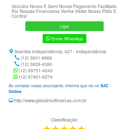
Veículos Novos E Semi Novos Pagamento Facilitado
Por Nossas Financeiras Venha Visitar Nosso Pátio E
Confira!
Ligar
Enviar WhatsApp
Avenida Independência, 427 - Independência
(12) 3631-8866
(12) 3629-4380
(12) 99751-4043
(12) 97401-6274
Ao contatar nosso anunciante, informe que viu no
SJC
Online
http://www.globalmultimarcas.com.br
Classificação:
1 star
2 stars
3 stars
4 stars
5 stars