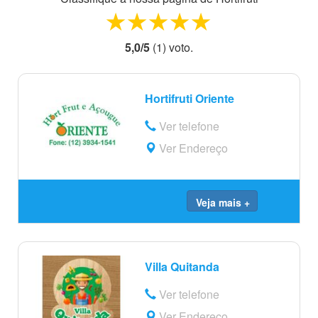
1 star
2 stars
3 stars
4 stars
5 stars
5,0
/
5
(
1
) voto
.
Hortifruti Oriente
Ver telefone
Ver Endereço
Veja mais +
Villa Quitanda
Ver telefone
Ver Endereço