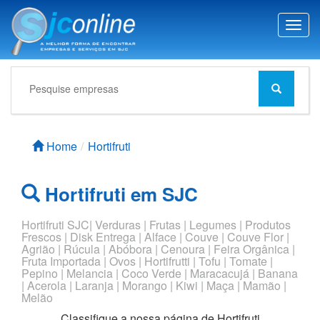
T
o
g
g
l
e
n
a
Home
Hortifruti
v
i
g
Hortifruti em SJC
a
t
i
Hortifruti SJC| Verduras | Frutas | Legumes | Produtos
Frescos | Disk Entrega | Alface | Couve | Couve Flor |
o
Agrião | Rúcula | Abóbora | Cenoura | Feira Orgânica |
n
Fruta Importada | Ovos | Hortifrutti | Tofu | Tomate |
Pepino | Melancia | Coco Verde | Maracacujá | Banana
| Acerola | Laranja | Morango | Kiwi | Maça | Mamão |
Melão
Classifique a nossa página de
Hortifruti