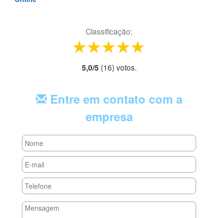
Classificação:
1 star
2 stars
3 stars
4 stars
5 stars
5,0
/
5
(
16
) voto
s.
Entre em contato com a
empresa