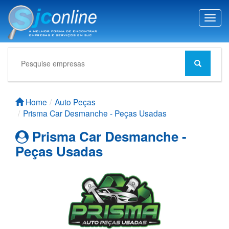
T
o
g
g
l
e
n
a
Home
Auto Peças
v
Prisma Car Desmanche - Peças Usadas
i
g
Prisma Car Desmanche -
a
Peças Usadas
t
i
o
n