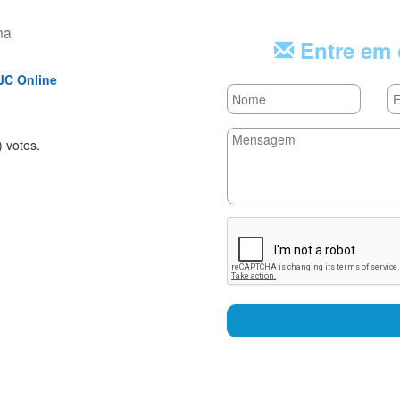
na
Entre em 
JC Online
rs
tars
 stars
) voto
s.