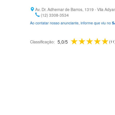
Av. Dr. Adhemar de Barros, 1319 - Vila Adya
(12) 3308-3534
Ao contatar nosso anunciante, informe que viu no
S
1 star
2 stars
3 sta
4 s
5
5,0
/
5
Classificação:
(
11