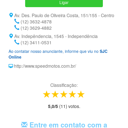
Ligar
Av. Des. Paulo de Oliveira Costa, 151/155 - Centro
(12) 3632-4878
(12) 3629-4882
Av. Indepêndencia, 1545 - Independência
(12) 3411-0531
Ao contatar nosso anunciante, informe que viu no
SJC
Online
http://www.speedmotos.com.br/
Classificação:
1 star
2 stars
3 stars
4 stars
5 stars
5,0
/
5
(
11
) voto
s.
Entre em contato com a