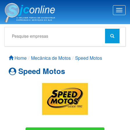
T
o
g
g
l
e
n
a
Home
Mecânica de Motos
Speed Motos
v
i
Speed Motos
g
a
t
i
o
n