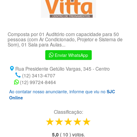
Composta por 01 Auditório com capacidade para 50
pessoas (com Ar Condicionado, Projetor e Sistema de
Som), 01 Sala para Aulas...
Enviar WhatsApp
Rua Presidente Getúlio Vargas, 345 - Centro
(12) 3413-4707
(12) 99724-8464
Ao contatar nosso anunciante, informe que viu no
SJC
Online
Classificação:
1 star
2 stars
3 stars
4 stars
5 stars
5,0
(
10
) voto
s.